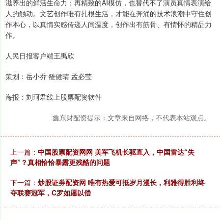
滋养出的鲜活生命力；再精致的AI模仿，也替代不了演员真情表演给
人的触动。文艺创作唯有扎根生活，才能在奔涌的技术浪潮中守住创
作本心，以真情实感传递人间温度，创作出有筋骨、有情怀的精品力
作。
人民日报客户端王禹欣
策划：岳小乔 雒健晴 孟必莹
海报：刘珂君线上股票配资软件
鑫东财配资提示：文章来自网络，不代表本站观点。
上一篇：
中国股票配资网网 美军飞机长驱直入，中国雷达“失
声”？真相恰恰暴露更残酷的问题
下一篇：
炒股证券配资网 唯有热爱可抵岁月漫长，利雅得胜利终
夺联赛冠军，C罗如愿以偿