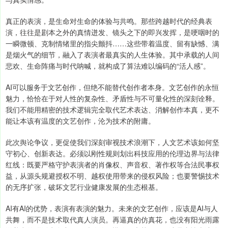
真正的表演，是生命对生命的体验与共鸣。那些跨越时代的经典表
演，往往是剧本之外的真情迸发、镜头之下的即兴发挥，是哽咽时的
一瞬微顿、克制情绪里的指尖颤抖……这些带着温度、留有缺憾、满
是烟火气的细节，融入了表演者最真实的人生体验。其中承载的人间
悲欢、生命阵痛与时代呐喊，就构成了算法难以编码的“活人感”。
AI可以服务于文艺创作，但绝不能替代创作者本身。文艺创作的永恒
魅力，恰恰在于对人性的复杂性、矛盾性与不可量化性的深刻诠释。
我们不能用精密的技术逻辑完全取代艺术表达、消解创作本真，更不
能让本该有温度的文艺创作，沦为技术的附庸。
此次舆论争议，更促使我们深刻审视技术浪潮下，人文艺术该如何坚
守初心、创新表达。必须以刚性规则划出科技应用的伦理边界与法律
红线：既要严格守护表演者的肖像权、声音权、著作权等合法民事权
益，从源头规避授权不明、越权使用带来的侵权风险；也要警惕技术
的无序扩张，破坏文艺行业健康发展的生态根基。
AI有AI的优势，表演有表演的魅力。未来的文艺创作，应该是AI与人
共舞，而不是技术取代真人演员。再逼真的仿真花，也没有阳光雨露