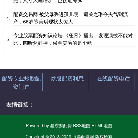
光，尺寸大幅增加，已接近海豚
配资交易网 被父母丢进孤儿院，遭关之琳夺夫气到流
4、
产，66岁陈美琪现状太惊人
专业股票配资知识论坛 《雀骨》播出，发现演技不能对
5、
比，陶昕然封神，侯明昊演的是个啥
配资专业炒股配
炒股配资利息
在线配资电话
资门户
友情链接：
Powered by
鑫东财配资
RSS地图
HTML地图
Copyright
© 2013-2026 股票配资网 版权所有